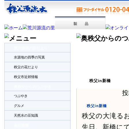
荒川源流の里だより
水源地の四季の写真
秩父の花だより
秩父市近郊情報
秩父in新橋
奥秩父からのつぶやき
投
つぶやき
グルメ
秩父in新橋
秩父の大滝る
天然水の豆知識
会社情報
先日、新橋に