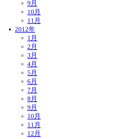
9月
10月
11月
2012年
1月
2月
3月
4月
5月
6月
7月
8月
9月
10月
11月
12月