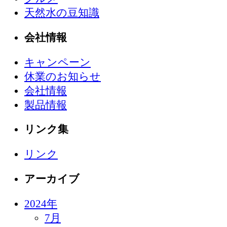
天然水の豆知識
会社情報
キャンペーン
休業のお知らせ
会社情報
製品情報
リンク集
リンク
アーカイブ
2024年
7月