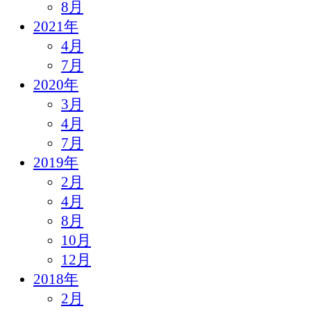
8月
2021年
4月
7月
2020年
3月
4月
7月
2019年
2月
4月
8月
10月
12月
2018年
2月