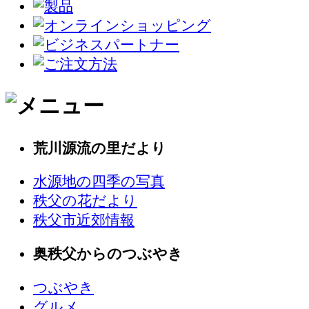
荒川源流の里だより
水源地の四季の写真
秩父の花だより
秩父市近郊情報
奥秩父からのつぶやき
つぶやき
グルメ