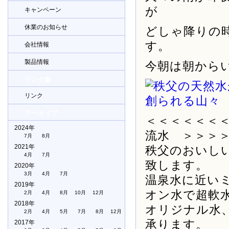
が
キャンペーン
休業のお知らせ
どしゃ降りの
す。
会社情報
製品情報
今朝は朝から
リンク集
リンク
アーカイブ
＜＜＜＜＜＜
2024年
流水 ＞＞＞
7月
8月
2021年
秩父のおいし
4月
7月
致します。
2020年
3月
4月
7月
温泉水に近い
2019年
オン水で超軟
2月
4月
8月
10月
12月
2018年
オリジナル水
2月
4月
5月
7月
8月
12月
承ります。
2017年