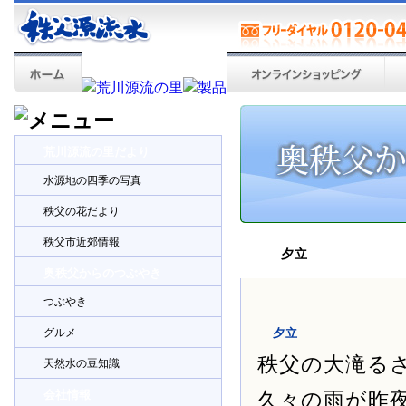
荒川源流の里だより
水源地の四季の写真
秩父の花だより
秩父市近郊情報
夕立
奥秩父からのつぶやき
つぶやき
グルメ
夕立
秩父の大滝る
天然水の豆知識
会社情報
久々の雨が昨