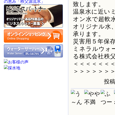
致します。
温泉水に近い
オン水で超軟
オリジナル水
承ります。
災害用５年保
ミネラルウォ
る株式会社秩
＜＜＜＜＜＜
＞＞＞＞＞＞
投稿