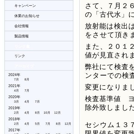
さて、７月２
キャンペーン
の「古代水」
休業のお知らせ
放射能は検出
会社情報
をさせて頂き
製品情報
また、２０１
リンク集
値が見直され
リンク
弊社にて検査
アーカイブ
ンターでの検
2024年
7月
8月
変更になりま
2021年
4月
7月
2020年
検査基準値 
3月
4月
7月
除外致しまし
2019年
2月
4月
8月
10月
12月
2018年
セシウム１３７
2月
4月
5月
7月
8月
12月
2017年
限界値を変更