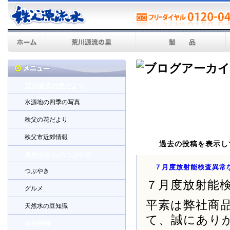
荒川源流の里だより
水源地の四季の写真
秩父の花だより
秩父市近郊情報
過去の投稿を表示し
奥秩父からのつぶやき
７月度放射能検査異常
つぶやき
７月度放射能
グルメ
平素は弊社商
天然水の豆知識
て、誠にあり
会社情報