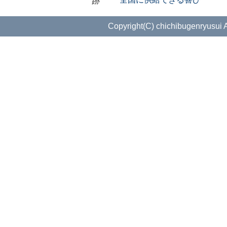
Copyright(C) chichibugenryusui A