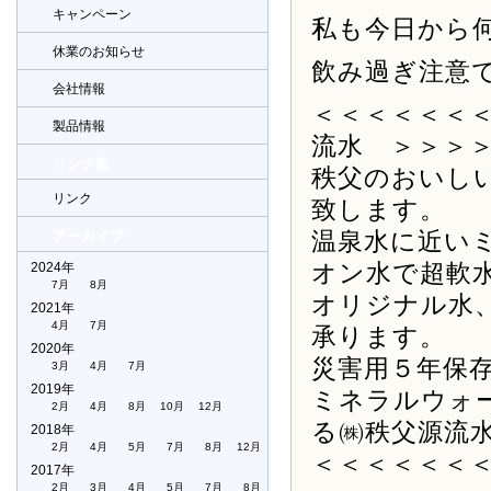
キャンペーン
私も今日から
休業のお知らせ
飲み過ぎ注意
会社情報
＜＜＜＜＜＜
製品情報
流水 ＞＞＞
リンク集
秩父のおいし
リンク
致します。
温泉水に近い
アーカイブ
オン水で超軟
2024年
7月
8月
オリジナル水
2021年
4月
7月
承ります。
2020年
災害用５年保
3月
4月
7月
2019年
ミネラルウォ
2月
4月
8月
10月
12月
る㈱秩父源流
2018年
2月
4月
5月
7月
8月
12月
＜＜＜＜＜＜
2017年
2月
3月
4月
5月
7月
8月