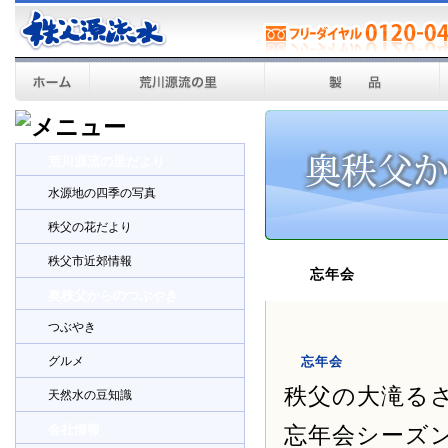
荒川源流の里だより
水源地の四季の写真
秩父の花だより
秩父市近郊情報
忘年会
奥秩父からのつぶやき
つぶやき
グルメ
忘年会
秩父の大滝る
天然水の豆知識
会社情報
忘年会シーズ