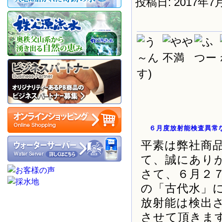
投稿日: 2017年7
す)
６月度放射能検査異常
平素は弊社商
て、誠にあり
さて、６月２
の「古代水」
放射能は検出
させて頂きま