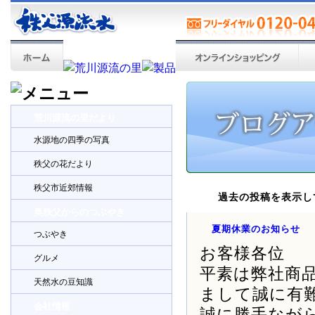
荒川源流の里だより
水源地の四季の写真
秩父の花だより
秩父市近郊情報
過去の投稿を表示し
奥秩父からのつぶやき
夏期休業のお知らせ
つぶやき
お客様各位
グルメ
平素は弊社商
天然水の豆知識
まして誠に有
会社情報
誠に勝手なが