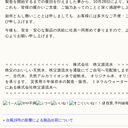
製造を開始するまでの復旧を行えました事から、10月28日により
これも、皆様の暖かいご支援、ご協力あってのことと深く感謝申し
如何ともし難いこととは申しましても、お客様には多大なご不便・
び申し上げます。
今後も、安全・安心な製品の供給に社員一同努めて参りますので、
心よりお願い申し上げます。
＜＜＜＜＜＜＜＜＜＜＜＜＜＜＜＜ 株式会社 秩父源流水 ＞＞
秩父のおいしい天然水、秩父源流水を通販にてご自宅へ宅配致します
ー、古代水。天然アルカリイオン水で超軟水。 オリジナル水、オリ
を承ります。 災害用５年保存水の製造・販売。 ミネラルウォータ
にある株式会社秩父源流水へ
＜＜＜＜＜＜＜＜＜＜＜＜＜＜＜＜＜＜＜＜＜＜＜＞＞＞＞＞＞＞
(
2
投票, 平均値/
« 台風19号の影響による製品出荷について