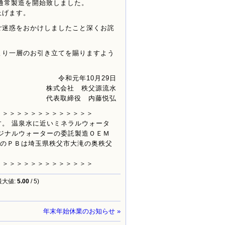
、通常製造を開始致しました。
上げます。
ご迷惑をおかけしましたこと深くお詫
より一層のお引き立てを賜りますよう
令和元年10月29日
株式会社 秩父源流水
代表取締役 内藤悦弘
＞＞＞＞＞＞＞＞＞＞＞＞＞＞
。 温泉水に近いミネラルウォータ
ジナルウォーターの委託製造ＯＥＭ
ーのＰＢは埼玉県秩父市大滝の奥秩父
＞＞＞＞＞＞＞＞＞＞＞＞＞＞
最大値:
5.00
/ 5)
年末年始休業のお知らせ »