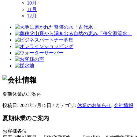
10月
11月
12月
夏期休業のご案内
投稿日: 2021年7月15日 / カテゴリ:
休業のお知らせ
,
会社情報
夏期休業のご案内
お客様各位