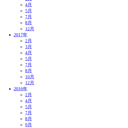
4月
5月
7月
8月
12月
2017年
2月
3月
4月
5月
7月
8月
10月
12月
2016年
2月
4月
5月
7月
8月
9月