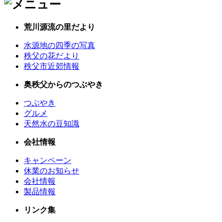
荒川源流の里だより
水源地の四季の写真
秩父の花だより
秩父市近郊情報
奥秩父からのつぶやき
つぶやき
グルメ
天然水の豆知識
会社情報
キャンペーン
休業のお知らせ
会社情報
製品情報
リンク集