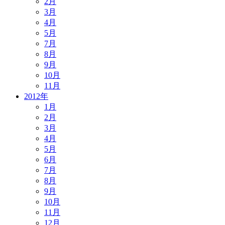
2月
3月
4月
5月
7月
8月
9月
10月
11月
2012年
1月
2月
3月
4月
5月
6月
7月
8月
9月
10月
11月
12月