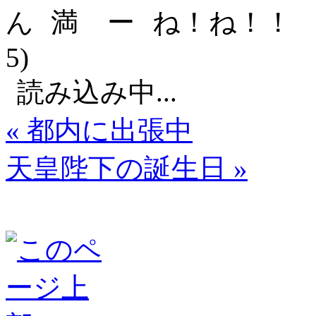
5)
読み込み中...
« 都内に出張中
天皇陛下の誕生日 »