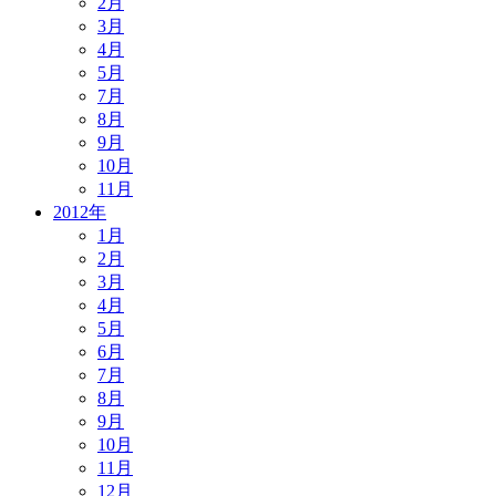
2月
3月
4月
5月
7月
8月
9月
10月
11月
2012年
1月
2月
3月
4月
5月
6月
7月
8月
9月
10月
11月
12月