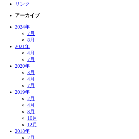
リンク
アーカイブ
2024年
7月
8月
2021年
4月
7月
2020年
3月
4月
7月
2019年
2月
4月
8月
10月
12月
2018年
2月