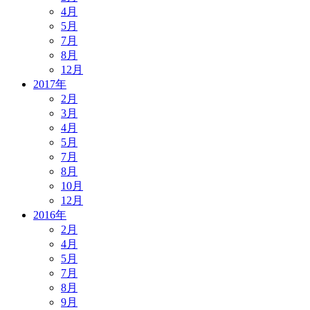
4月
5月
7月
8月
12月
2017年
2月
3月
4月
5月
7月
8月
10月
12月
2016年
2月
4月
5月
7月
8月
9月