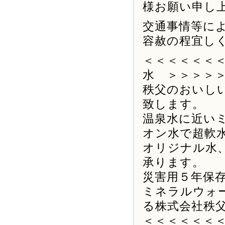
様お願い申し
交通事情等に
容赦の程宜し
＜＜＜＜＜＜
水 ＞＞＞＞
秩父のおいし
致します。
温泉水に近い
オン水で超軟
オリジナル水
承ります。
災害用５年保
ミネラルウォ
る株式会社秩
＜＜＜＜＜＜