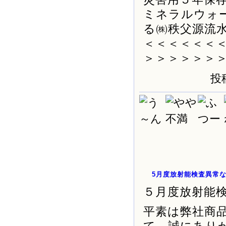
ミネラルウォ
る㈱秩父源流
＜＜＜＜＜＜
＞＞＞＞＞＞
投稿
5月度放射能検査異常
５月度放射能
平素は弊社商