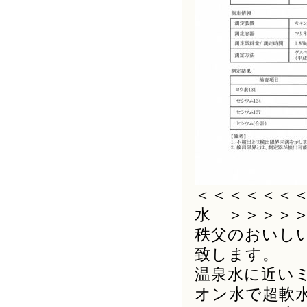
＜＜＜＜＜＜
水 ＞＞＞＞
秩父のおいし
致します。
温泉水に近い
オン水で超軟