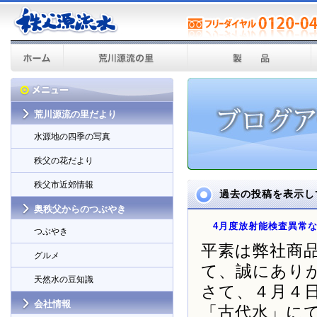
荒川源流の里だより
水源地の四季の写真
秩父の花だより
秩父市近郊情報
過去の投稿を表示し
奥秩父からのつぶやき
4月度放射能検査異常
つぶやき
平素は弊社商
グルメ
て、誠にあり
天然水の豆知識
さて、４月４
会社情報
「古代水」に