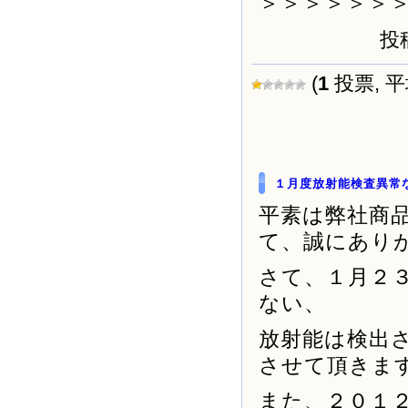
＞＞＞＞＞＞
投稿
(
1
投票, 
１月度放射能検査異常
平素は弊社商
て、誠にあり
さて、１月２
ない、
放射能は検出
させて頂きま
また、２０１