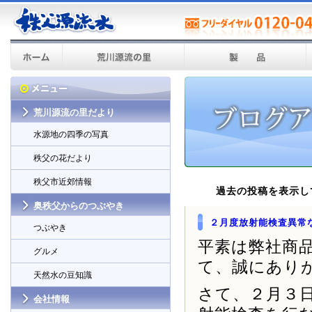
荒川源流の里だより
水源地の四季の写真
秩父の花だより
秩父市近郊情報
過去の投稿を表示し
奥秩父からのつぶやき
２月度放射能検査異常
つぶやき
平素は弊社商
グルメ
て、誠にあり
天然水の豆知識
さて、２月３
会社情報