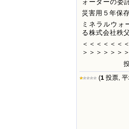
ォーターの委
災害用５年保
ミネラルウォ
る株式会社秩
＜＜＜＜＜＜
＞＞＞＞＞＞
投
(
1
投票, 