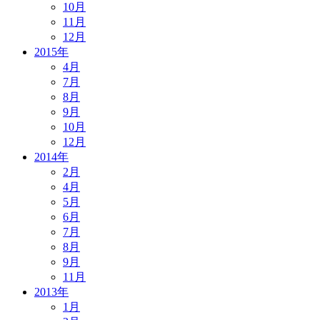
10月
11月
12月
2015年
4月
7月
8月
9月
10月
12月
2014年
2月
4月
5月
6月
7月
8月
9月
11月
2013年
1月