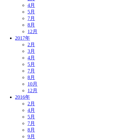
4月
5月
7月
8月
12月
2017年
2月
3月
4月
5月
7月
8月
10月
12月
2016年
2月
4月
5月
7月
8月
9月