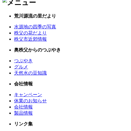
荒川源流の里だより
水源地の四季の写真
秩父の花だより
秩父市近郊情報
奥秩父からのつぶやき
つぶやき
グルメ
天然水の豆知識
会社情報
キャンペーン
休業のお知らせ
会社情報
製品情報
リンク集