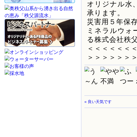
オリジナル水
承ります。
災害用５年保
ミネラルウォ
る株式会社秩
＜＜＜＜＜＜
＞＞＞＞＞＞
« 良い天気です