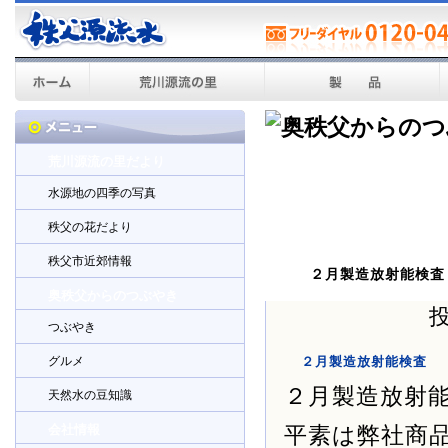
荒川源流の里だより
水源地の四季の写真
秩父の花だより
秩父市近郊情報
２月製造放射能検査
奥秩父からのつぶやき
投
つぶやき
グルメ
２月製造放射能検査
２月製造放射
天然水の豆知識
会社情報
平素は弊社商