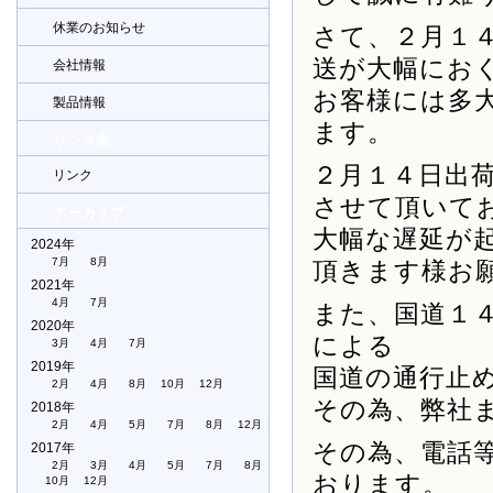
休業のお知らせ
さて、２月１
送が大幅にお
会社情報
お客様には多
製品情報
ます。
リンク集
２月１４日出
リンク
させて頂いて
アーカイブ
大幅な遅延が
2024年
7月
8月
頂きます様お
2021年
4月
7月
また、国道１
2020年
による
3月
4月
7月
2019年
国道の通行止
2月
4月
8月
10月
12月
その為、弊社
2018年
2月
4月
5月
7月
8月
12月
その為、電話
2017年
2月
3月
4月
5月
7月
8月
おります。
10月
12月