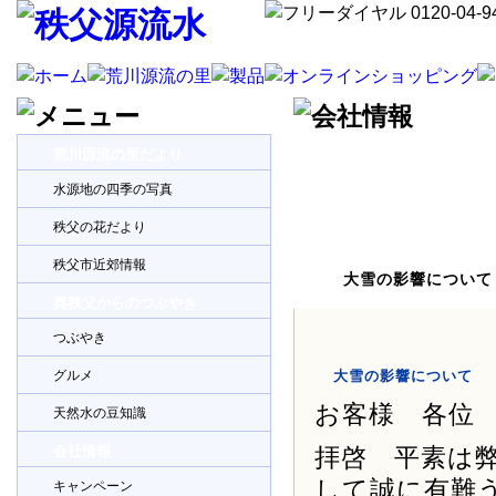
荒川源流の里だより
水源地の四季の写真
秩父の花だより
秩父市近郊情報
大雪の影響について
奥秩父からのつぶやき
つぶやき
グルメ
大雪の影響について
お客様 各位
天然水の豆知識
会社情報
拝啓 平素は
して誠に有難
キャンペーン