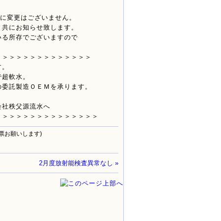
。
ｇに変更はございません。
と共にお知らせ致します。
いる所存でございますので
。
＞＞＞＞＞＞＞＞＞＞＞＞＞＞
す。
で超軟水。
の委託製造ＯＥＭを承ります。
会社秩父源流水へ
＞＞＞＞＞＞＞＞＞＞＞＞＞＞＞
票お願いします)
2月度放射能検査異常なし »