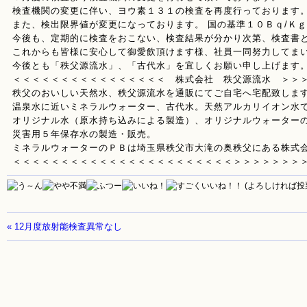
検査機関の変更に伴い、ヨウ素１３１の検査を再度行っております
また、検出限界値が変更になっております。 国の基準１０Ｂｑ/Ｋ
今後も、定期的に検査をおこない、検査結果が分かり次第、検査書
これからも皆様に安心して御愛飲頂けます様、社員一同努力してま
今後とも「秩父源流水」、「古代水」を宜しくお願い申し上げます
＜＜＜＜＜＜＜＜＜＜＜＜＜＜＜＜ 株式会社 秩父源流水 ＞＞
秩父のおいしい天然水、秩父源流水を通販にてご自宅へ宅配致しま
温泉水に近いミネラルウォーター、古代水。天然アルカリイオン水
オリジナル水（原水持ち込みによる製造）、オリジナルウォーター
災害用５年保存水の製造・販売。
ミネラルウォーターのＰＢは埼玉県秩父市大滝の奥秩父にある株式
＜＜＜＜＜＜＜＜＜＜＜＜＜＜＜＜＜＜＜＜＜＜＜＞＞＞＞＞＞＞
(よろしければ投
« 12月度放射能検査異常なし