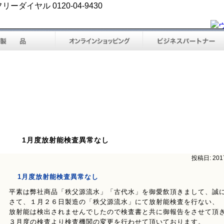
1月度放射能検査異常なし
投稿日: 20
1月度放射能検査異常なし
平素は弊社商品「秩父源流水」「古代水」を御愛飲頂きまして、誠
さて、１月２６日製造の「秩父源流水」にて放射能検査を行ない、
放射能は検出されませんでしたので検査書と共に御報告をさせて頂
３月度の検査より検査機関の変更を行わせて頂いております。