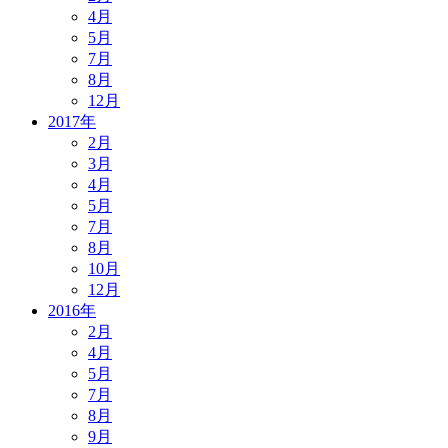
4月
5月
7月
8月
12月
2017年
2月
3月
4月
5月
7月
8月
10月
12月
2016年
2月
4月
5月
7月
8月
9月