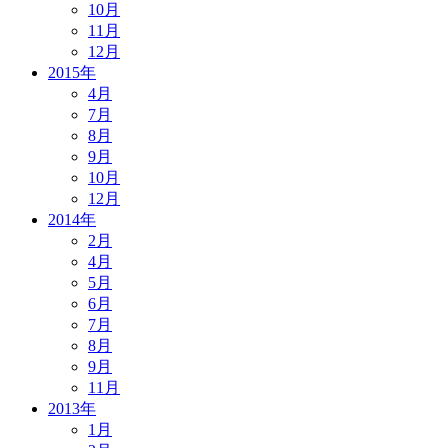
10月
11月
12月
2015年
4月
7月
8月
9月
10月
12月
2014年
2月
4月
5月
6月
7月
8月
9月
11月
2013年
1月