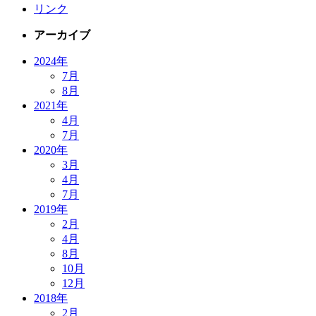
リンク
アーカイブ
2024年
7月
8月
2021年
4月
7月
2020年
3月
4月
7月
2019年
2月
4月
8月
10月
12月
2018年
2月